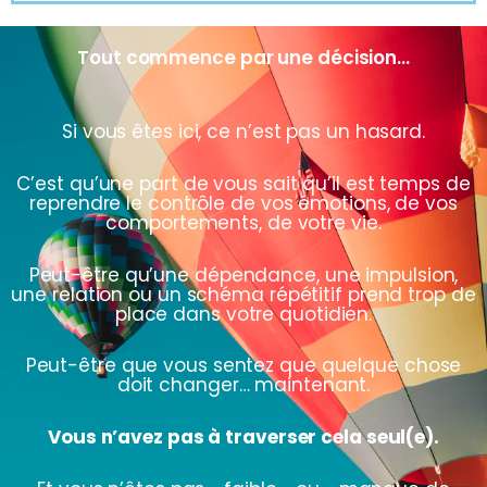
Tout commence par une décision...
Si vous êtes ici, ce n’est pas un hasard.
C’est qu’une part de vous sait qu’il est temps de
reprendre le contrôle de vos émotions, de vos
comportements, de votre vie.
Peut-être qu’une dépendance, une impulsion,
une relation ou un schéma répétitif prend trop de
place dans votre quotidien.
Peut-être que vous sentez que quelque chose
doit changer… maintenant.
Vous n’avez pas à traverser cela seul(e).