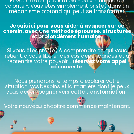
Et vous n’êtes pas « faible » ou « manque de
volonté ». Vous êtes simplement pris(e) dans un
mécanisme profond qui peut se transformer.
Je suis ici pour vous aider à avancer sur ce
chemin, avec une méthode éprouvée, structurée
et profondément humaine.
Si vous êtes prêt(e) à comprendre ce qui vous
retient, à vous libérer des vos dépendances et à
reprendre votre pouvoir…
réservez votre appel
découverte.
Nous prendrons le temps d’explorer votre
situation, vos besoins et la manière dont je peux
vous accompagner vers cette transformation.
Votre nouveau chapitre commence maintenant.