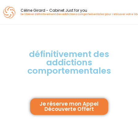
Aller
Céline Girard - Cabinet Just for you
au
Se libérer définitivement des addictions comportementales pour retrouver votre lib
contenu
Se libérer
définitivement des
addictions
comportementales
pour retrouver votre liberté
intérieure
Je réserve mon Appel
Découverte Offert